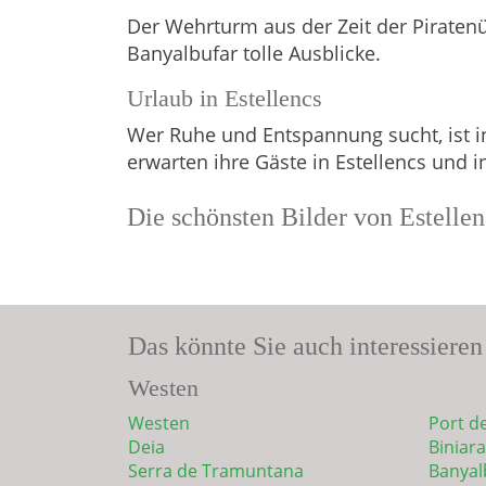
Der Wehrturm aus der Zeit der Piratenü
Banyalbufar tolle Ausblicke.
Urlaub in Estellencs
Wer Ruhe und Entspannung sucht, ist i
erwarten ihre Gäste in Estellencs und
Die schönsten Bilder von Estellen
Das könnte Sie auch interessieren
Westen
Westen
Port de
Deia
Biniara
Serra de Tramuntana
Banyal