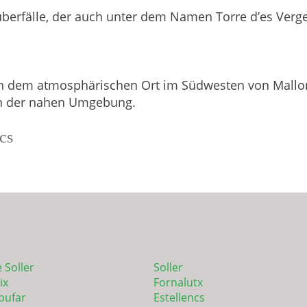
berfälle, der auch unter dem Namen Torre d’es Verger
n dem atmosphärischen Ort im Südwesten von Mallorc
 in der nahen Umgebung.
cs
 Soller
Soller
ix
Fornalutx
bufar
Estellencs