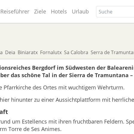
Reiseführer
Ziele
Hotels
Urlaub
sa
Deia
Biniaratx
Fornalutx
Sa Calobra
Serra de Tramunta
itionsreiches Bergdorf im Südwesten der Baleareni
über das schöne Tal in der Sierra de Tramuntana –
te Pfarrkirche des Ortes mit wuchtigem Wehrturm.
hier hinunter zu einer Aussichtplattform mit herrlich
aft
t rund um Estellencs mit ihren fruchtbaren Feldern. S
turm Torre de Ses Animes.